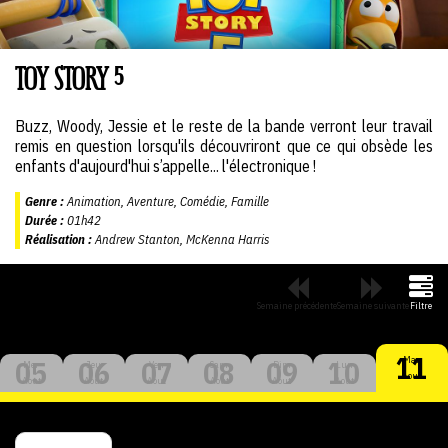
TOY STORY 5
Buzz, Woody, Jessie et le reste de la bande verront leur travail
remis en question lorsqu'ils découvriront que ce qui obsède les
enfants d'aujourd'hui s’appelle... l'électronique !
Genre :
Animation, Aventure, Comédie, Famille
Durée :
01h42
Réalisation :
Andrew Stanton, McKenna Harris
Semaine précédente
Semaine suivante
Filtre
11
Mar
05
06
07
08
09
10
Mer
Jeu
Ven
Sam
Dim
Lun
Aout
Aout
Aout
Aout
Aout
Aout
Aout