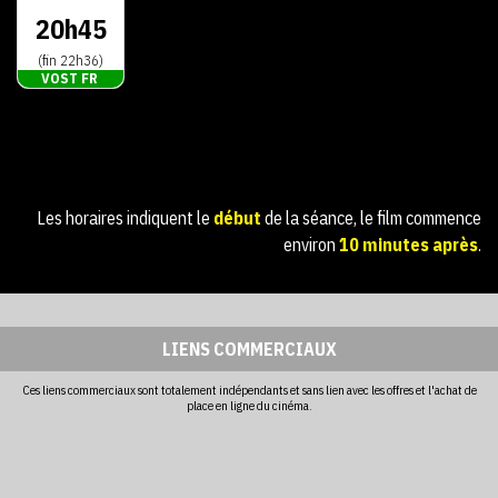
20h45
(fin 22h36)
VOST FR
Les horaires indiquent le
début
de la séance, le film commence
environ
10 minutes après
.
LIENS COMMERCIAUX
Ces liens commerciaux sont totalement indépendants et sans lien avec les offres et l'achat de
place en ligne du cinéma.