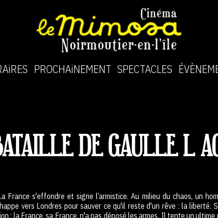
AiRES
PROCHAiNEMENT
SPECTACLES
ÉVÈNEM
BATAILLE DE GAULLE L A
a France s'effondre et signe l’armistice. Au milieu du chaos, un ho
happe vers Londres pour sauver ce qu'il reste d'un rêve : la liberté.
tion : la France, sa France, n'a pas déposé les armes. Il tente un ultime