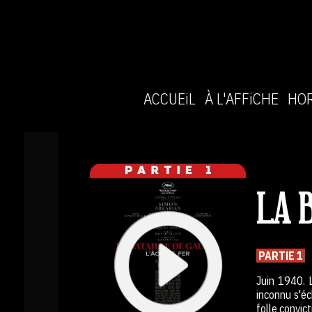
ACCUEiL
À L'AFFiCHE
HOR
LA 
PARTiE 1
Juin 1940. L
inconnu s'éc
folle convic