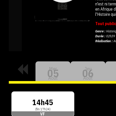
n'est ni ter
en Afrique d
l'Histoire qu
Tout publi
Genre :
Historiq
Durée :
02h39
Réalisation :
A
Mer
Jeu
05
06
Aout
Aout
14h45
(fin 17h24)
VF