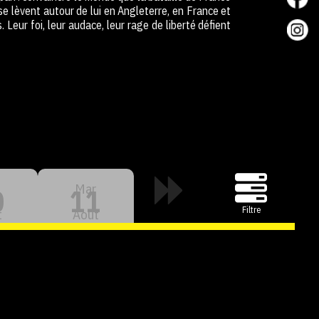
u se lèvent autour de lui en Angleterre, en France et
 Leur foi, leur audace, leur rage de liberté défient
Mar
0
11
Filtre
t
Aout