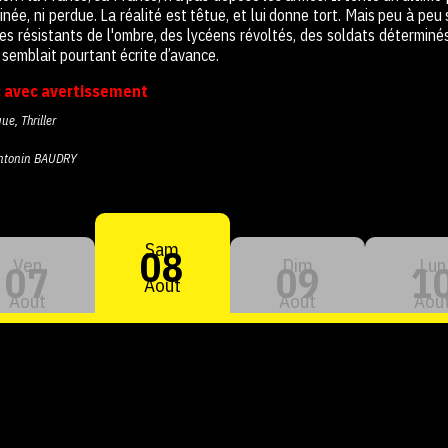
minée, ni perdue. La réalité est têtue, et lui donne tort. Mais peu à pe
es résistants de l'ombre, des lycéens révoltés, des soldats déterminés.
i semblait pourtant écrite d’avance.
c avec avertissement
ue, Thriller
ntonin BAUDRY
Sam
08
Ven
Dim
Lun
07
09
1
Aout
Aout
Aout
Aou