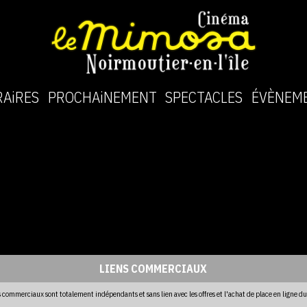
AiRES
PROCHAiNEMENT
SPECTACLES
ÉVÈNEM
LIENS COMMERCIAUX
s commerciaux sont totalement indépendants et sans lien avec les offres et l'achat de place en ligne d