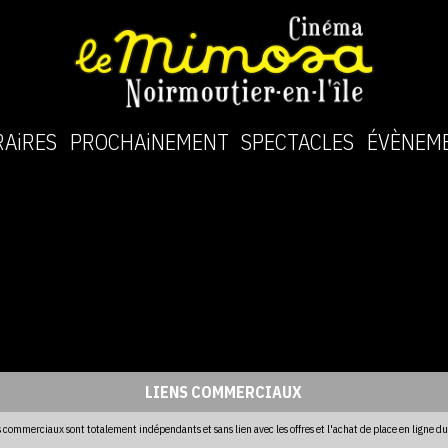
AiRES
PROCHAiNEMENT
SPECTACLES
ÉVÈNEM
LIENS COMMERCIAUX
s commerciaux sont totalement indépendants et sans lien avec les offres et l'achat de place en ligne d